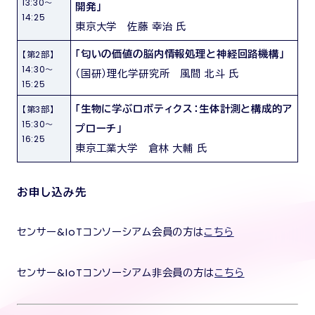
13:30～
開発」
14:25
東京大学 佐藤 幸治 氏
「匂いの価値の脳内情報処理と神経回路機構」
【第2部】
14:30～
（国研）理化学研究所 風間 北斗 氏
15:25
「生物に学ぶロボティクス：生体計測と構成的ア
【第3部】
15:30～
プローチ」
16:25
東京工業大学 倉林 大輔 氏
お申し込み先
センサー&IoTコンソーシアム会員の方は
こちら
センサー&IoTコンソーシアム非会員の方は
こちら