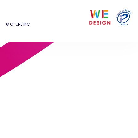
© G-ONE INC.