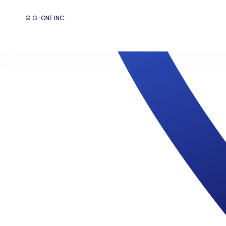
© G-ONE INC.