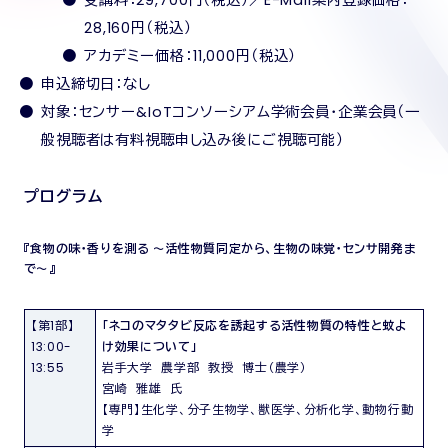
受講料：29,700円（税込）／E-Mail案内登録価格：
28,160円（税込）
アカデミー価格：11,000円（税込）
申込締切日：なし
対象：センサー&IoTコンソーシアム学術会員・企業会員（一
般視聴者は有料視聴申し込み後にご視聴可能）
プログラム
『食物の味・香りを測る ～活性物質同定から、生物の味覚・センサ開発ま
で～』
【第1部】
「ネコのマタタビ反応を誘起する活性物質の特性と蚊よ
13:00-
け効果について」
13:55
岩手大学 農学部 教授 博士（農学）
宮崎 雅雄 氏
【専門】生化学、分子生物学、獣医学、分析化学、動物行動
学