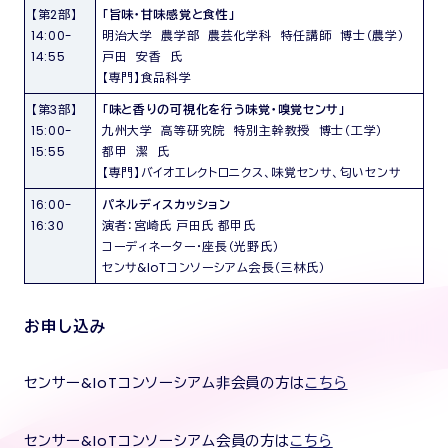
【第2部】
「旨味・甘味感覚と食性」
14:00-
明治大学 農学部 農芸化学科 特任講師 博士（農学）
14:55
戸田 安香 氏
【専門】食品科学
【第3部】
「味と香りの可視化を行う味覚・嗅覚センサ」
15:00-
九州大学 高等研究院 特別主幹教授 博士（工学）
15:55
都甲 潔 氏
【専門】バイオエレクトロニクス、味覚センサ、匂いセンサ
16:00-
パネルディスカッション
16:30
演者：宮崎氏 戸田氏 都甲氏
コーディネーター・座長（光野氏）
センサ&IoTコンソーシアム会長（三林氏）
お申し込み
センサー&IoTコンソーシアム非会員の方は
こちら
センサー&IoTコンソーシアム会員の方は
こちら