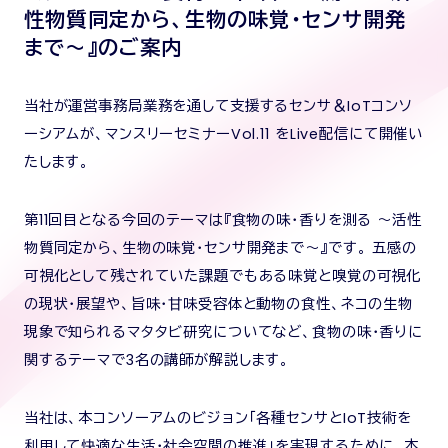
性物質同定から、生物の味覚・センサ開発
まで～』のご案内
当社が運営事務局業務を通して支援するセンサ＆IoTコンソ
ーシアムが、マンスリーセミナーVol.11 をLive配信にて開催い
たします。
第11回目となる今回のテーマは『食物の味・香りを測る ～活性
物質同定から、生物の味覚・センサ開発まで～』です。 五感の
可視化として残されていた課題でもある味覚と嗅覚の可視化
の現状・展望や、旨味・甘味受容体と動物の食性、ネコの生物
現象で知られるマタタビ研究についてなど、食物の味・香りに
関するテーマで3名の講師が解説します。
当社は、本コンソーアムのビジョン「各種センサとIoT技術を
利用して快適な生活・社会空間の推進」を実現するために、本